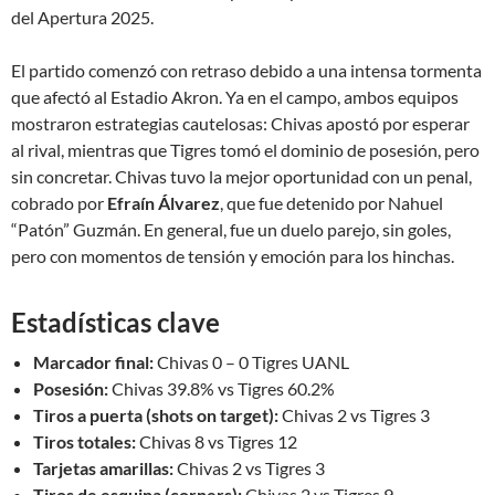
del Apertura 2025.
El partido comenzó con retraso debido a una intensa tormenta
que afectó al Estadio Akron. Ya en el campo, ambos equipos
mostraron estrategias cautelosas: Chivas apostó por esperar
al rival, mientras que Tigres tomó el dominio de posesión, pero
sin concretar. Chivas tuvo la mejor oportunidad con un penal,
cobrado por
Efraín Álvarez
, que fue detenido por Nahuel
“Patón” Guzmán. En general, fue un duelo parejo, sin goles,
pero con momentos de tensión y emoción para los hinchas.
Estadísticas clave
Marcador final:
Chivas 0 – 0 Tigres UANL
Posesión:
Chivas 39.8% vs Tigres 60.2%
Tiros a puerta (shots on target):
Chivas 2 vs Tigres 3
Tiros totales:
Chivas 8 vs Tigres 12
Tarjetas amarillas:
Chivas 2 vs Tigres 3
Tiros de esquina (corners):
Chivas 2 vs Tigres 9